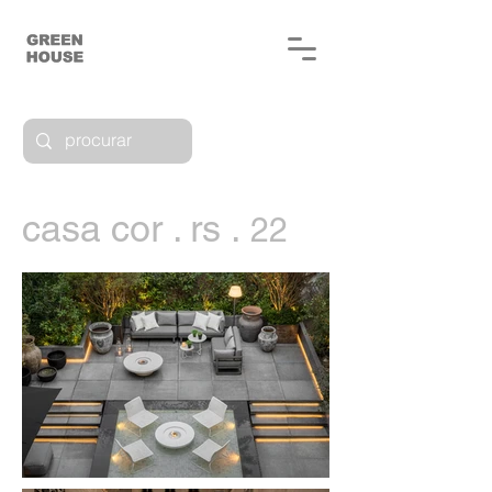
casa cor . rs .
22