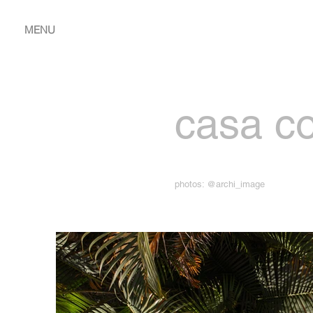
MENU
casa cor
photos: @archi_image