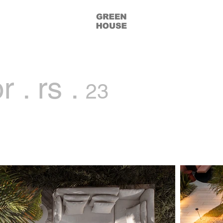
 . rs .
23