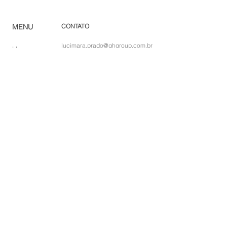
MENU
CONTATO
lucimara.prado@ghgroup.com.br
Home
(19) 3825-4444
Ca
tálogo
Pro
dutos
Green House Móveis
Corp
orativo
rod. santos dumont (sp-75) km
Ombr
ellones
56,5 s/n - indaiatuba - são paulo
Rev
e
nda
Lojas
So
bre
Acabamentos
Blog
Sac
Política de Privacidade
Trabalhe conosco
Política de Cookies
DPO