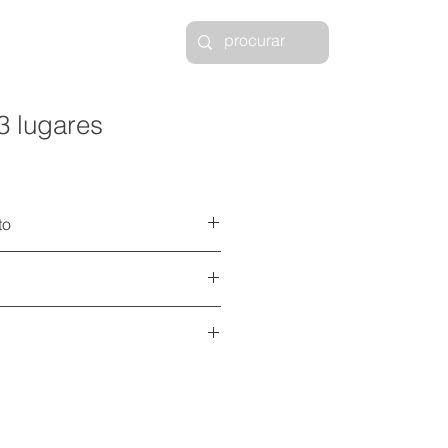
 3 lugares
to
stin feito pela green house móveis
o com pintura eletrostática
cos 3D disponíveis
aqui
o e encosto em espuma e capa em
ica
aqui
ficha técnica