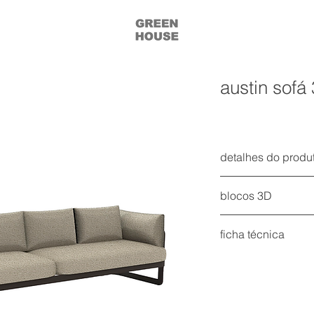
austin sofá
detalhes do produ
sofá três lugares au
blocos 3D
estrutura em alumíni
acesse todos os blo
almofada do assent
ficha técnica
tecido
acesse a ficha técn
mais informações na 