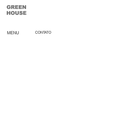
MENU
CONTATO
lucimara.prado@ghgroup.com.br
Home
(19) 3825-4444
Ca
tálogo
Pro
dutos
Green House Móveis
Corp
orativo
rod. santos dumont (sp-75) km
Ombr
ellones
56,5 s/n - indaiatuba - são paulo
Rev
e
nda
Lojas
So
bre
Acabamentos
Blog
Sac
Política de Privacidade
Trabalhe conosco