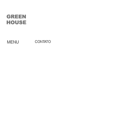
MENU
CONTATO
lucimara.prado@ghgroup.com.br
Home
(19) 3825-4444
Ca
tálogo
Pro
dutos
Green House Móveis
Corp
orativo
rod. santos dumont (sp-75) km
Ombr
ellones
56,5 s/n - indaiatuba - são paulo
Rev
e
nda
Lojas
So
bre
Acabamentos
Blog
Sac