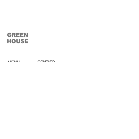
aurora boreale
rafaello
donatello
calacata
vitoria régia
MENU
CONTATO
lucimara.prado@ghgroup.com.br
Home
(19) 3825-4444
Ca
tálogo
Pro
dutos
Green House Móveis
Corp
orativo
rod. santos dumont (sp-75) km
Ombr
ellones
56,5 s/n - indaiatuba - são paulo
Rev
e
nda
Lojas
So
bre
Acabamentos
Blog