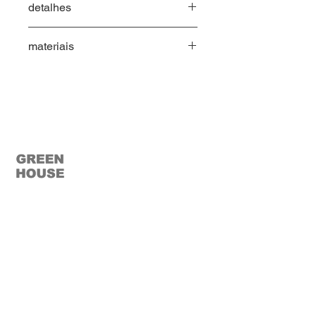
detalhes
inclui:
materiais
01 assento
03 almofadas de encosto 600 x
Alumínio
450
Tapeçaria tecido - Faixa 1
02 almofadas decorativas 450 x
Encosto tecido - Faixa 1 ou 2
450
MENU
CONTATO
lucimara.prado@ghgroup.com.br
Home
(19) 3825-4444
Ca
tálogo
Pro
dutos
Green House Móveis
Corp
orativo
rod. santos dumont (sp-75) km
Ombr
ellones
56,5 s/n - indaiatuba - são paulo