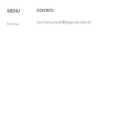
MENU
CONTATO
lucimara.prado@ghgroup.com.br
Home
(19) 3825-4444
Ca
tálogo
Pro
dutos
Green House Móveis
Corp
orativo
rod. santos dumont (sp-75) km
Ombr
ellones
56,5 s/n - indaiatuba - são paulo
Rev
e
nda
Lojas
So
bre
Acabamentos
Blog
Sac
Política de Privacidade
Trabalhe conosco
Política de Cookies
DPO