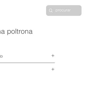
a poltrona
to
 feita pela green house móveis
o com pintura eletrostática
cos 3D disponíveis
aqui
o e encosto em espuma e capa em
m corda 7mm
ficha técnica