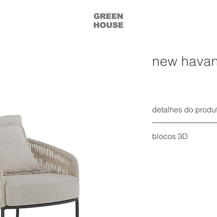
new havan
detalhes do produ
new poltrona havana
blocos 3D
estrutura em alumíni
acesse todos os blo
almofada do assent
tecido
encosto e braços e
mais informações na 