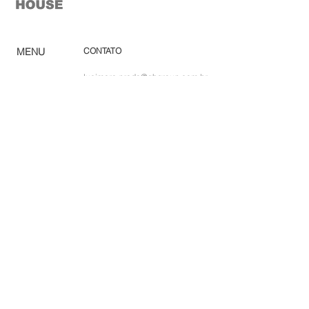
MENU
CONTATO
lucimara.prado@ghgroup.com.br
Home
(19) 3825-4444
Ca
tálogo
Pro
dutos
Green House Móveis
Corp
orativo
rod. santos dumont (sp-75) km
Ombr
ellones
56,5 s/n - indaiatuba - são paulo
Rev
e
nda
Lojas
So
bre
Acabamentos
Blog
Sac
Política de Privacidade
Trabalhe conosco
Política de Cookies
DPO