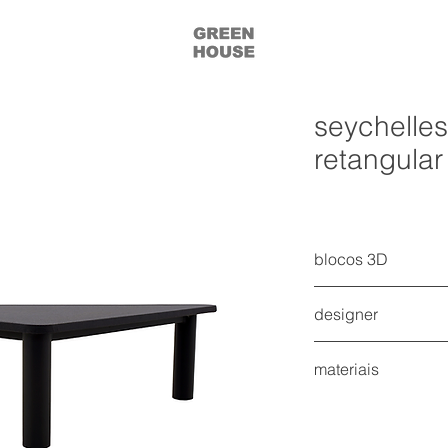
seychelles
retangular
blocos 3D
acesse todos os bl
designer
acesse todos os blo
acesse todos os blo
green house
materiais
Alumínio
Pedra Sinterizad