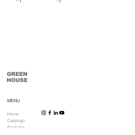
cobogó . estante
cobogó . estante
© 2023 Casa Verde
MENU
Home
Ca
tálogo
Pro
dutos
Corp
orativo