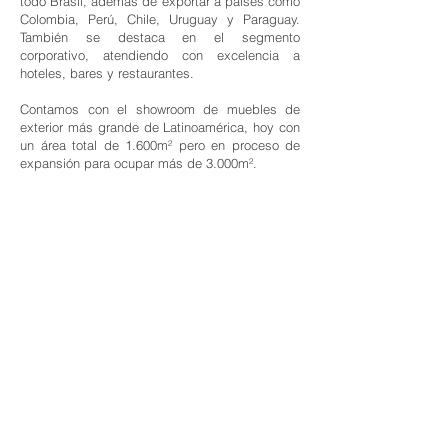
todo Brasil, además de exportar a países como
Colombia, Perú, Chile, Uruguay y Paraguay.
También se destaca en el segmento
corporativo, atendiendo con excelencia a
hoteles, bares y restaurantes.
Contamos con el showroom de muebles de
exterior más grande de Latinoamérica, hoy con
un área total de 1.600m² pero en proceso de
expansión para ocupar más de 3.000m².
© 2023 Casa Verde
MENU