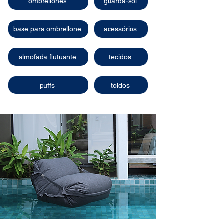
ombrellones
guarda-sol
base para ombrellone
acessórios
almofada flutuante
tecidos
puffs
toldos