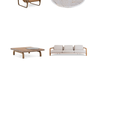
deck chair . calma
maré . bandeja
mesa de centro.
sofá . maré
maré