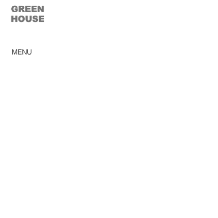
© 2023 Casa Verde
MENU
Home
Ca
tálogo
Pro
dutos
Corp
orativo
Ombr
ellones
Rev
e
nda
Lojas
So
bre
Acabamentos
Blog
Sac
Política de privacidad
Trabalhe conosco