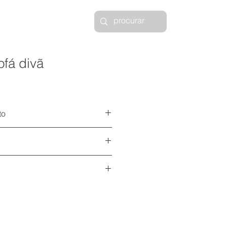
ofá divã
to
eito pela green house móveis
o com pintura eletrostática
cos 3D disponíveis
aqui
em espuma e capa em tecido
ativas em espuma e capa em
ica
aqui
ficha técnica