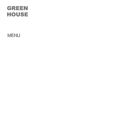
© 2023 Casa Verde
MENU
Home
Ca
tálogo
Pro
dutos
Corp
orativo
Ombr
ellones
Rev
e
nda
Lojas
So
bre
Acabamentos
Blog
Sac
Política de privacidad
Trabalhe conosco