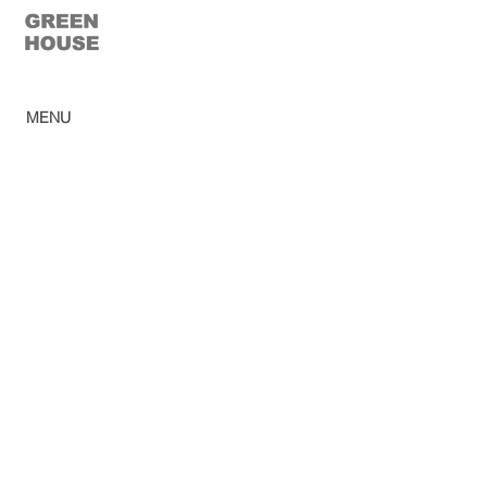
© 2023 Casa Verde
MENU
Home
Ca
tálogo
Pro
dutos
Corp
orativo
Ombr
ellones
Rev
e
nda
Lojas
So
bre
Acabamentos
Blog
Sac
Política de privacidad
Trabalhe conosco