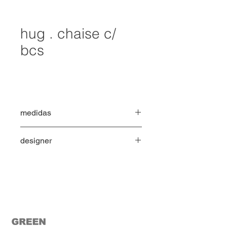
hug . chaise c/
bcs
medidas
2,00 X 1,90 X 0,80 H
designer
roberta banqueri