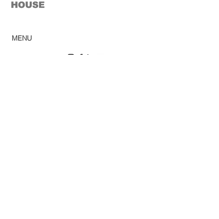
© 2023 Casa Verde
MENU
Home
Ca
tálogo
Pro
dutos
Corp
orativo
Ombr
ellones
Rev
e
nda
Lojas
So
bre
Acabamentos
Blog
Sac
Política de privacidad
Trabalhe conosco
Política de cookies
DPD