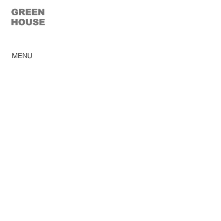
© 2023 Casa Verde
MENU
Home
Ca
tálogo
Pro
dutos
Corp
orativo
Ombr
ellones
Rev
e
nda
Lojas
So
bre
Acabamentos
Blog
Sac
Política de privacidad
Trabalhe conosco