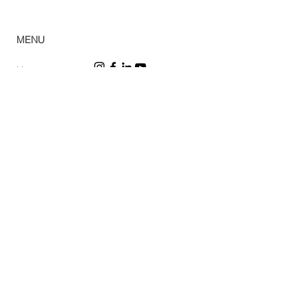
© 2023 Casa Verde
MENU
Home
Ca
tálogo
Pro
dutos
Corp
orativo
Ombr
ellones
Rev
e
nda
Lojas
So
bre
Acabamentos
Blog
Sac
Política de privacidad
Trabalhe conosco
Política de cookies
DPD