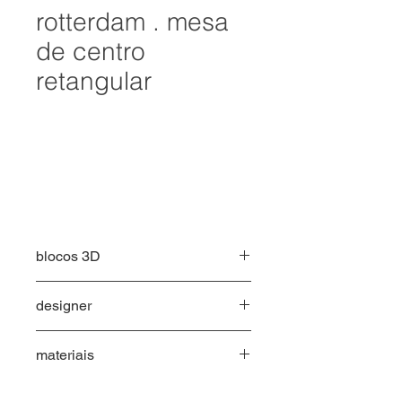
rotterdam . mesa
de centro
retangular
Comprimento: 0,45
Largura: 0,60
Altura: 0,34
blocos 3D
acesse o bloco 3D em breve
designer
green house
materiais
Madeira Teka