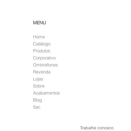
MENU
Home
Ca
tálogo
Pro
dutos
Corp
orativo
Ombr
ellones
Rev
e
nda
Lojas
So
bre
Acabamentos
Blog
Sac
Política de cookies
DPD
Trabalhe conosco