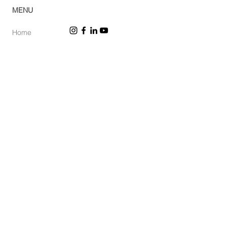
© 2023 Casa Verde
MENU
Home
Ca
tálogo
Pro
dutos
Corp
orativo
Ombr
ellones
Rev
e
nda
Lojas
So
bre
Acabamentos
Blog
Sac
Política de privacidad
Trabalhe conosco
Política de cookies
DPD
© 2026 Green House Móveis