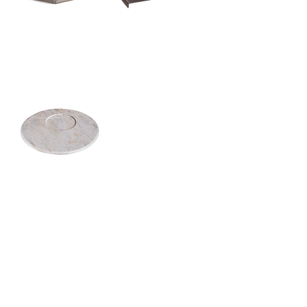
catamarã bandeja
catamarã suporte
de mesa
maré . bandeja