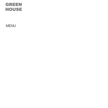
© 2023 Green House
MENU
Home
Ca
tálogo
Pro
dutos
Corp
orativo
Ombr
ellones
Rev
e
nda
Lojas
So
bre
Acabamentos
Blog
Sac
Privacy Policy
Trabalhe conosco