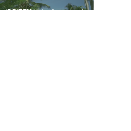
"
ELEMENTOS
é tudo e diz um pouco sobre
tudo, não só os da natureza, dos anseios
humanos, palpáveis e imateriais"
ROBERTA BANQUERI