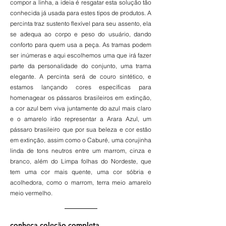
compor a linha, a ideia é resgatar esta solução tão
conhecida já usada para estes tipos de produtos. A
percinta traz sustento flexível para seu assento, ela
se adequa ao corpo e peso do usuário, dando
conforto para quem usa a peça. As tramas podem
ser inúmeras e aqui escolhemos uma que irá fazer
parte da personalidade do conjunto, uma trama
elegante. A percinta será de couro sintético, e
estamos lançando cores específicas para
homenagear os pássaros brasileiros em extinção,
a cor azul bem viva juntamente do azul mais claro
e o amarelo irão representar a Arara Azul, um
pássaro brasileiro que por sua beleza e cor estão
em extinção, assim como o Caburé, uma corujinha
linda de tons neutros entre um marrom, cinza e
branco, além do Limpa folhas do Nordeste, que
tem uma cor mais quente, uma cor sóbria e
acolhedora, como o marrom, terra meio amarelo
meio vermelho.
conheça coleção completa.