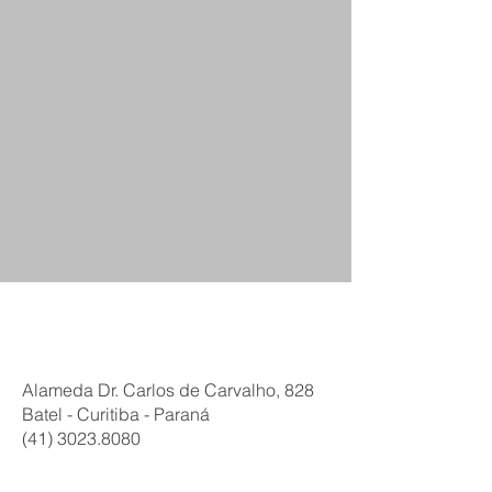
exclusive stores.
green house curitiba.
Alameda Dr. Carlos de Carvalho, 828
Batel - Curitiba - Paraná
(41) 3023.8080
green h
dare itapema.