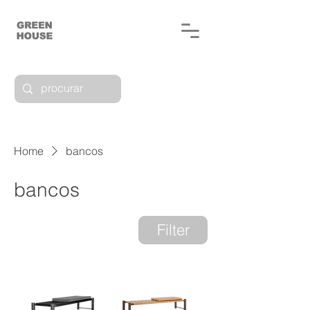
Home
bancos
bancos
4 products
Filter