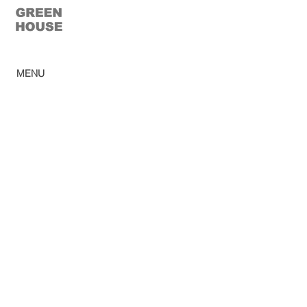
© 2023 Green House
MENU
Home
Ca
tálogo
Pro
dutos
Corp
orativo
Ombr
ellones
Rev
e
nda
Lojas
So
bre
Acabamentos
Blog
Sac
Privacy Policy
Trabalhe conosco