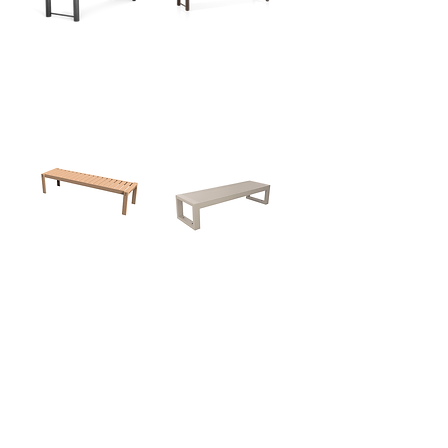
catamarã banco
catamarã banco
couro
paraty . banco
stronger banco