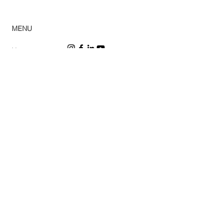
© 2023 Green House
MENU
Home
Ca
tálogo
Pro
dutos
Corp
orativo
Ombr
ellones
Rev
e
nda
Lojas
So
bre
Acabamentos
Blog
Sac
Privacy Policy
Trabalhe conosco
Cookie Policy
DPO