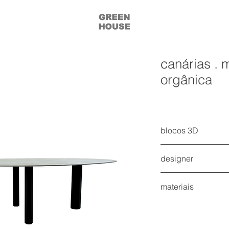
canárias . 
orgânica
blocos 3D
acesse o bloco 3D O
designer
acesse o bloco 3D S
green house
materiais
Alumínio
Pedra sinterizada