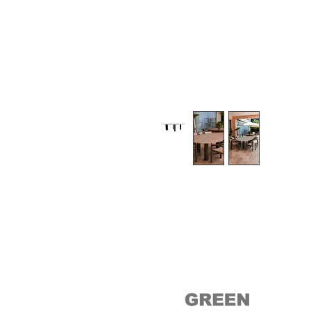
Medidas: 2,90 x 1,60 x 0,74
(comprimento x largura x altura