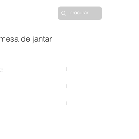
 mesa de jantar
to
r teka feita pela green house
cos 3D disponíveis
aqui
o com pintura eletrostática
eka
ica
aqui
ficha técnica