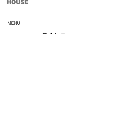
© 2023 Green House
MENU
Home
Ca
tálogo
Pro
dutos
Corp
orativo
Ombr
ellones
Rev
e
nda
Lojas
So
bre
Acabamentos
Blog
Sac
Privacy Policy
Trabalhe conosco
Cookie Policy
DPO