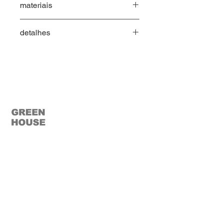
materiais
Alumínio
detalhes
Couro Soleta
Tecido Faixa 1 ou 2
02 assentos
02 encostos
02 almofadas de encosto - 630 x
450
02 almofadas decorativas - 500 x
450
02 almofadas decorativas - 350 x
350
© 2023 Green House
MENU
Home
Ca
tálogo
Pro
dutos
Corp
orativo
Ombr
ellones