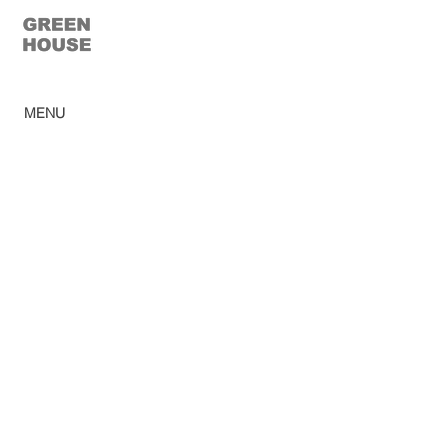
© 2023 Green House
MENU
Home
Ca
tálogo
Pro
dutos
Corp
orativo
Ombr
ellones
Rev
e
nda
Lojas
So
bre
Acabamentos
Blog
Sac
Privacy Policy
Trabalhe conosco